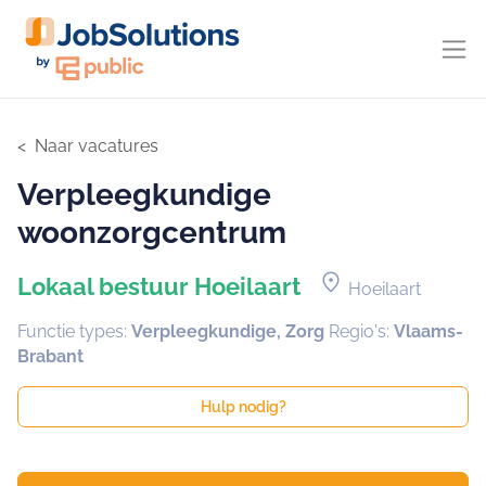
Naar vacatures
Verpleegkundige
woonzorgcentrum
location_on
Lokaal bestuur Hoeilaart
Hoeilaart
Functie types:
Verpleegkundige, Zorg
Regio's:
Vlaams-
Brabant
Hulp nodig?